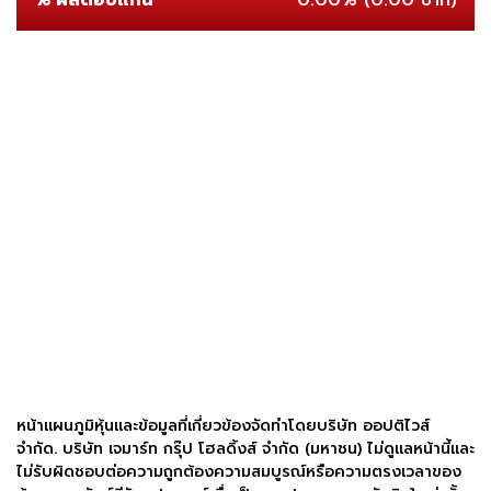
% ผลตอบแทน
0.00% (0.00 บาท)
หน้าแผนภูมิหุ้นและข้อมูลที่เกี่ยวข้องจัดทำโดยบริษัท ออปติไวส์
จำกัด. บริษัท เจมาร์ท กรุ๊ป โฮลดิ้งส์ จำกัด (มหาชน) ไม่ดูแลหน้านี้และ
ไม่รับผิดชอบต่อความถูกต้องความสมบูรณ์หรือความตรงเวลาของ